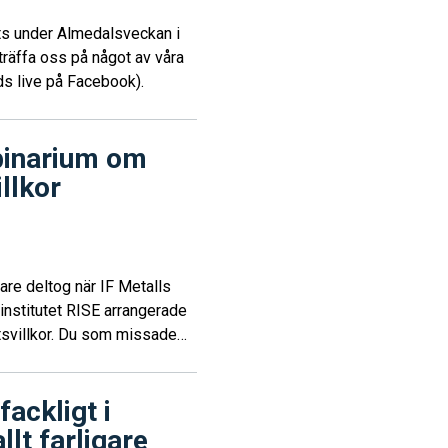
lats under Almedalsveckan i
träffa oss på något av våra
s live på Facebook).
binarium om
llkor
re deltog när IF Metalls
institutet RISE arrangerade
svillkor. Du som missade
ad version och ta del av det
fackligt i
llt farligare