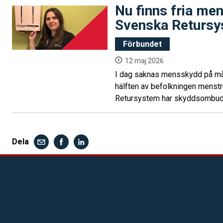
Nu finns fria me
Svenska Returs
Förbundet
12 maj 2026
I dag saknas mensskydd på mång
hälften av befolkningen menst
Retursystem har skyddsombude
företaget att nappa på idén. – J
säkerhetskommittémöte och fic
avdelning tog tag i det med en 
Dela