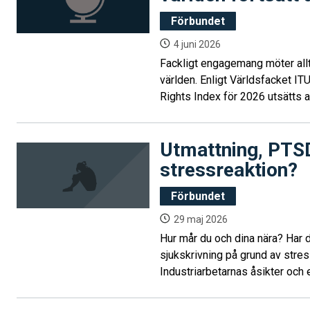
Förbundet
4 juni 2026
Fackligt engagemang möter allt
världen. Enligt Världsfacket ITU
Rights Index för 2026 utsätts 
företrädare i ökande grad för v
inskränkningar av grundläggande
Utmattning, PTSD
varnar rapporten för att demokr
högerextrema krafter i Europa ri
stressreaktion?
undergräva fackliga fri- och rätt
Förbundet
29 maj 2026
Hur mår du och dina nära? Har 
sjukskrivning på grund av stre
Industriarbetarnas åsikter och e
forskningen framöver.