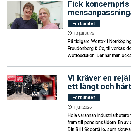
Fick koncernpris
mensanpassning
Förbundet
13 juli 2026
På tidigare Wettex i Norrköping,
Freudenberg & Co, tillverkas de
Wettexduken. Där har man också
årliga tävling We all take care, 
mensanpassa arbetsplatsen.
Vi kräver en rejä
ett långt och hårt
Förbundet
1 juli 2026
Hela varannan industriarbetare 
fram till pensionsåldern. En a
Din Bil i Södertälje, som skruvat