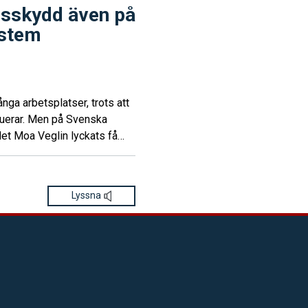
nsskydd även på
ystem
a arbetsplatser, trots att
ruerar. Men på Svenska
t Moa Veglin lyckats få
ag lyfte det på ett
k jättebra respons. Vår HR-
gång, berättar hon.
Lyssna