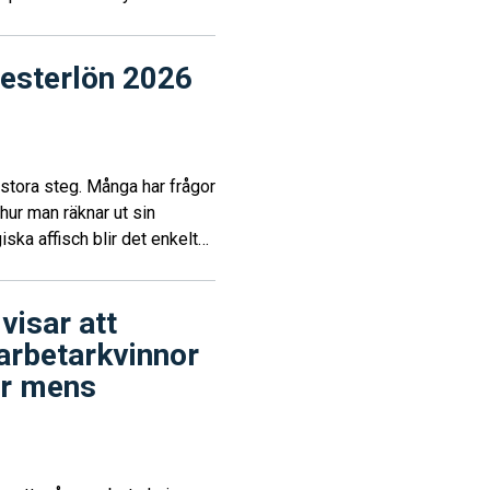
lvklarhet att man ska ha rätt
fter ett långt och hårt
esterlön 2026
stora steg. Många har frågor
ur man räknar ut sin
ka affisch blir det enkelt
visar att
arbetarkvinnor
ör mens