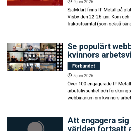
9 juni 2026
Självklart finns IF Metall på p
Visby den 22-26 juni. Kom och 
frukostsamtal (som också sänd
Se populärt web
kvinnors arbetsvi
Förbundet
5 juni 2026
Över 100 engagerade IF Metalla
arbetslivsenhet och forsknings
webbinarium om kvinnors arbet
sändningen kan nu se en inspel
presenterade materialet.
Att engagera sig 
världen fortsatt a