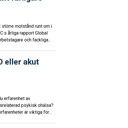
 större motstånd runt om i
C:s årliga rapport Global
arbetstagare och fackliga
åld, gripanden och
 rättigheter. Samtidigt
 eller akut
atin försvagas och att
skerar att ytterligare
igheter.
du erfarenhet av
ssrelaterad psykisk ohälsa?
rfarenheter är viktiga för