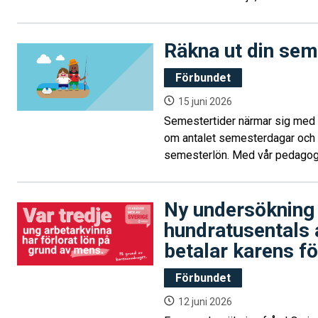
tycker att det borde vara en sjä
till en trygg och rejäl pension e
Räkna ut din sem
arbetsliv.
Förbundet
15 juni 2026
Semestertider närmar sig med 
om antalet semesterdagar och h
semesterlön. Med vår pedagogis
att räkna ut vad du har rätt till.
Ny undersökning 
hundratusentals 
betalar karens f
Förbundet
12 juni 2026