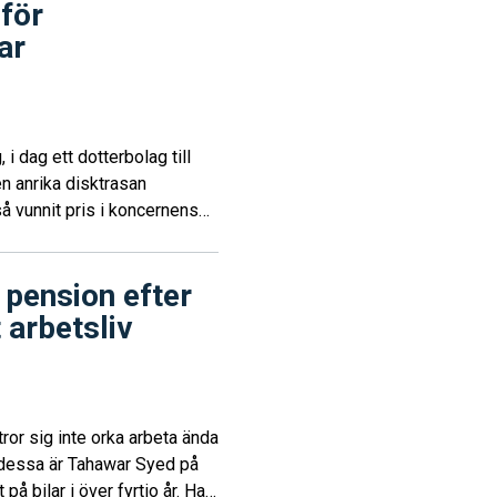
 för
ar
 i dag ett dotterbolag till
n anrika disktrasan
 vunnit pris i koncernens
för sitt arbete med att
l pension efter
 arbetsliv
tror sig inte orka arbeta ända
v dessa är Tahawar Syed på
 på bilar i över fyrtio år. Han