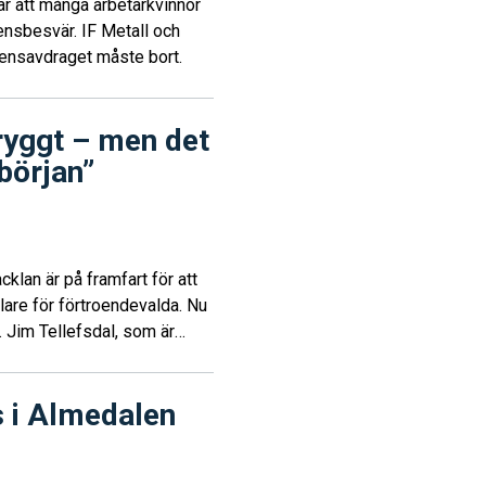
ar att många arbetarkvinnor
ensbesvär. IF Metall och
rensavdraget måste bort.
ryggt – men det
 början”
lan är på framfart för att
lare för förtroendevalda. Nu
et. Jim Tellefsdal, som är
ige i Göteborg, är en av
s i Almedalen