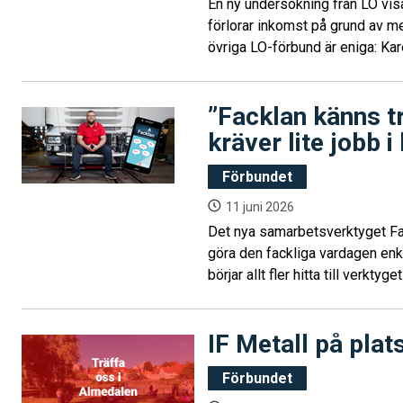
En ny undersökning från LO vis
förlorar inkomst på grund av m
övriga LO-förbund är eniga: Ka
”Facklan känns t
kräver lite jobb i
Förbundet
11 juni 2026
Det nya samarbetsverktyget Fack
göra den fackliga vardagen enk
börjar allt fler hitta till verktyg
klubbordförande för Scania Sver
dem.
IF Metall på plat
Förbundet