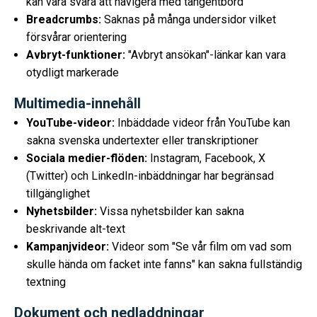
kan vara svåra att navigera med tangentbord
Breadcrumbs:
Saknas på många undersidor vilket
försvårar orientering
Avbryt-funktioner:
"Avbryt ansökan"-länkar kan vara
otydligt markerade
Multimedia-innehåll
YouTube-videor:
Inbäddade videor från YouTube kan
sakna svenska undertexter eller transkriptioner
Sociala medier-flöden:
Instagram, Facebook, X
(Twitter) och LinkedIn-inbäddningar har begränsad
tillgänglighet
Nyhetsbilder:
Vissa nyhetsbilder kan sakna
beskrivande alt-text
Kampanjvideor:
Videor som "Se vår film om vad som
skulle hända om facket inte fanns" kan sakna fullständig
textning
Dokument och nedladdningar