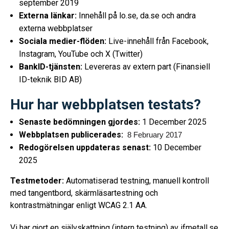
september 2019
Externa länkar:
Innehåll på lo.se, da.se och andra
externa webbplatser
Sociala medier-flöden:
Live-innehåll från Facebook,
Instagram, YouTube och X (Twitter)
BankID-tjänsten:
Levereras av extern part (Finansiell
ID-teknik BID AB)
Hur har webbplatsen testats?
Senaste bedömningen gjordes:
1 December 2025
Webbplatsen publicerades:
8 February 2017
Redogörelsen uppdateras senast:
10 December
2025
Testmetoder:
Automatiserad testning, manuell kontroll
med tangentbord, skärmläsartestning och
kontrastmätningar enligt WCAG 2.1 AA.
Vi har gjort en självskattning (intern testning) av ifmetall.se