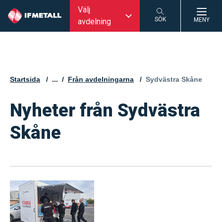
Välj
SÖK
MENY
avdelning
SÖK
Startsida
...
Från avdelningarna
Aktuell sida:
Sydvästra Skåne
Nyheter från Sydvästra
Skåne