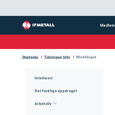
Medlem
Startsida
Tidningen Info
Aktuell sida:
Blickfånget
Inledaren
Det fackliga uppdraget
Arbetsliv