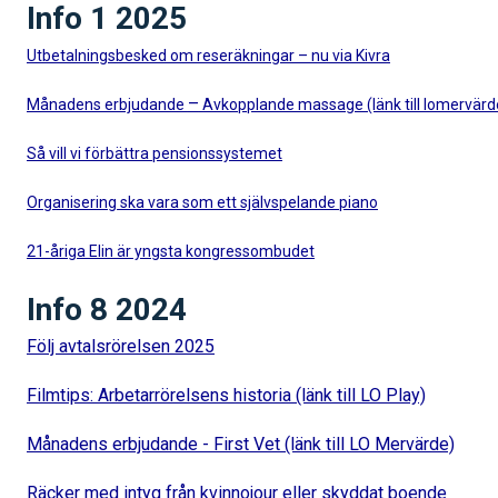
Info 1 2025
Utbetalningsbesked om reseräkningar – nu via Kivra
–
Månadens erbjudande
Avkopplande massage (länk till lomervärd
Så vill vi förbättra pensionssystemet
Organisering ska vara som ett självspelande piano
21-åriga Elin är yngsta kongressombudet
Info 8 2024
Följ avtalsrörelsen 2025
Filmtips: Arbetarrörelsens historia (länk till LO Play)
Månadens erbjudande - First Vet (länk till LO Mervärde)
Räcker med intyg från kvinnojour eller skyddat boende