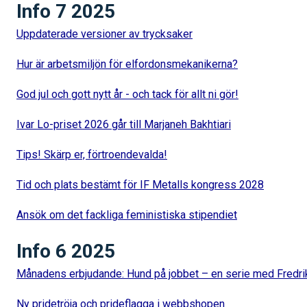
Info 7 2025
Uppdaterade versioner av trycksaker
Hur är arbetsmiljön för elfordonsmekanikerna?
God jul och gott nytt år - och tack för allt ni gör!
Ivar Lo-priset 2026 går till Marjaneh Bakhtiari
Tips! Skärp er, förtroendevalda!
Tid och plats bestämt för IF Metalls kongress 2028
Ansök om det fackliga feministiska stipendiet
Info 6 2025
Månadens erbjudande: Hund på jobbet – en serie med Fredri
Ny pridetröja och prideflagga i webbshopen