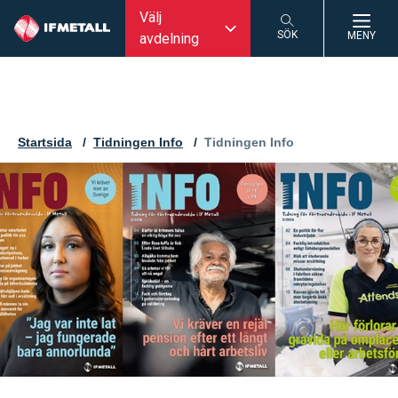
Välj
SÖK
MENY
avdelning
SÖK
Startsida
Tidningen Info
Aktuell sida:
Tidningen Info