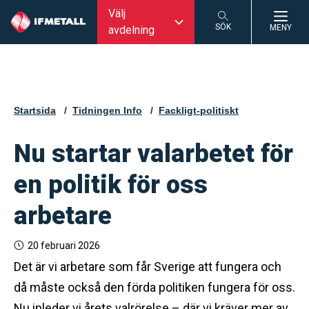
Välj
SÖK
MENY
avdelning
SÖK
Startsida
Tidningen Info
Fackligt-politiskt
Nu startar valarbetet för
en politik för oss
arbetare
20 februari 2026
Det är vi arbetare som får Sverige att fungera och
då måste också den förda politiken fungera för oss.
Nu inleder vi årets valrörelse – där vi kräver mer av