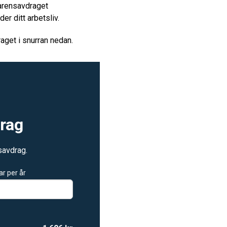
arensavdraget
er ditt arbetsliv.
raget i snurran nedan.
drag
savdrag.
r per år