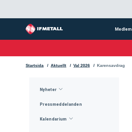
Medlem
Startsida
Aktuellt
Val 2026
Aktuell sida:
Karensavdrag
Nyheter
Pressmeddelanden
Kalendarium