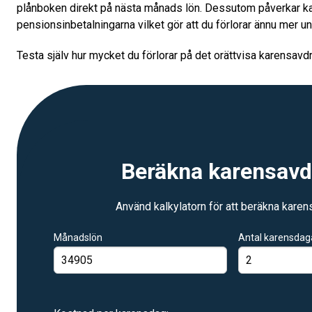
plånboken direkt på nästa månads lön. Dessutom påverkar k
pensionsinbetalningarna vilket gör att du förlorar ännu mer und
Testa själv hur mycket du förlorar på det orättvisa karensavd
beräkna karensav
Använd kalkylatorn för att beräkna karen
Månadslön
Antal karensdaga