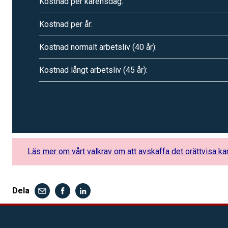
Kostnad per karensdag:
Kostnad per år:
Kostnad normalt arbetsliv (40 år):
Kostnad långt arbetsliv (45 år):
Läs mer om vår
t
valkrav om att avskaffa det orättvisa k
Dela