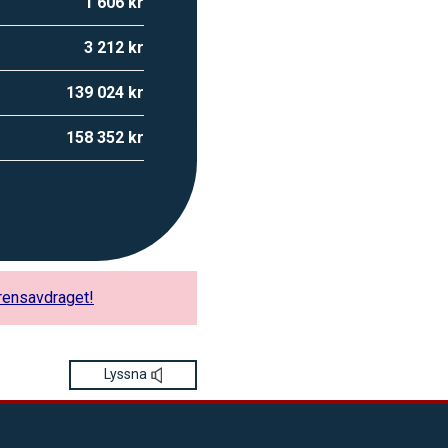
1 606 kr
3 212 kr
139 024 kr
158 352 kr
arensavdraget!
Lyssna