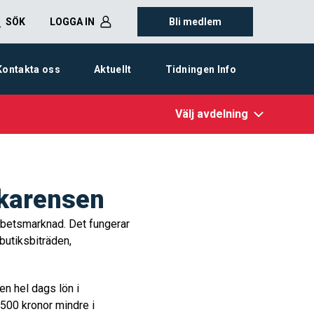
SÖK
LOGGA IN
Bli medlem
Kontakta oss
Aktuellt
Tidningen Info
Välj avdelning
 karensen
rbetsmarknad. Det fungerar
 butiksbiträden,
en hel dags lön i
500 kronor mindre i