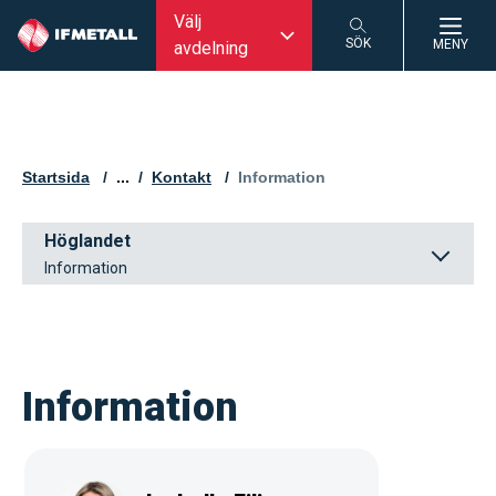
Välj
SÖK
MENY
avdelning
SÖK
Startsida
...
Kontakt
Aktuell sida:
Information
Höglandet
Information
Information