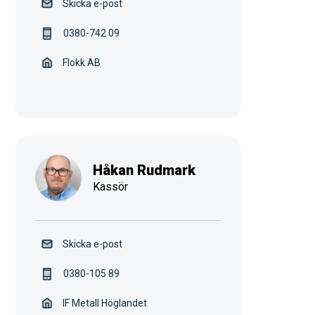
Skicka e-post
0380-742 09
Flokk AB
Håkan Rudmark
Kassör
Skicka e-post
0380-105 89
IF Metall Höglandet