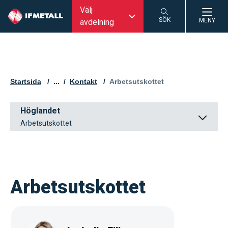
Välj
SÖK
MENY
avdelning
SÖK
Startsida
...
Kontakt
Aktuell sida:
Arbetsutskottet
Höglandet
Arbetsutskottet
Arbetsutskottet