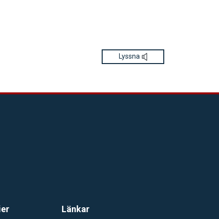
Lyssna
ier
Länkar