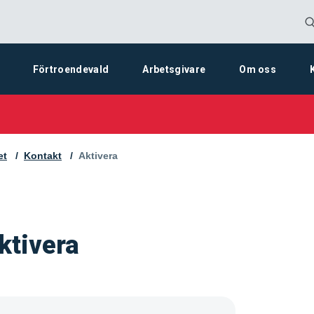
Förtroendevald
Arbetsgivare
Om oss
et
Kontakt
Aktuell sida:
Aktivera
ktivera