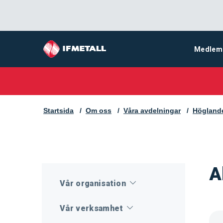
Medlem
Startsida
Om oss
Våra avdelningar
Högland
A
Vår organisation
Vår verksamhet