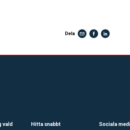
Dela
g vald
Hitta snabbt
Sociala med