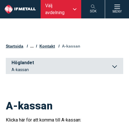
Välj
SÖK
MENY
avdelning
SÖK
Startsida
...
Kontakt
Aktuell sida:
A-kassan
Höglandet
A-kassan
A-kassan
Klicka här för att komma till A-kassan: