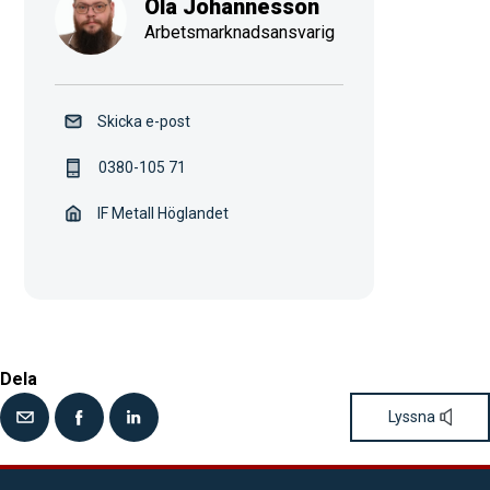
Ola Johannesson
Arbetsmarknadsansvarig
Skicka e-post
0380-105 71
IF Metall Höglandet
Dela
Lyssna