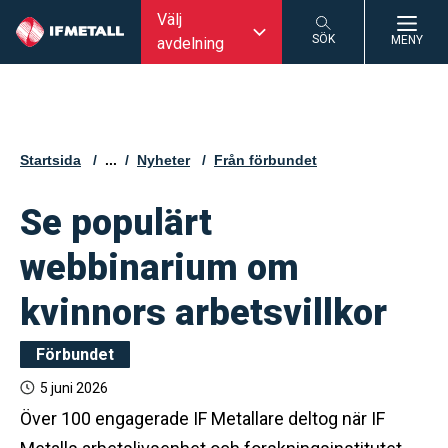
Välj
SÖK
MENY
avdelning
SÖK
Startsida
...
Nyheter
Från förbundet
Se populärt
webbinarium om
kvinnors arbetsvillkor
Förbundet
5 juni 2026
Över 100 engagerade IF Metallare deltog när IF