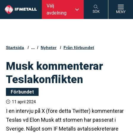
Välj
SÖK
MENY
avdelning
SÖK
Startsida
...
Nyheter
Från förbundet
Musk kommenterar
Teslakonflikten
Förbundet
11 april 2024
I en intervju på X (före detta Twitter) kommenterar
Teslas vd Elon Musk att stormen har passerat i
Sverige. Något som IF Metalls avtalssekreterare