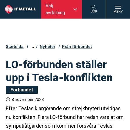
Välj
SÖK
MENY
avdelning
SÖK
Startsida
...
Nyheter
Från förbundet
LO-förbunden ställer
upp i Tesla-konflikten
Förbundet
8 november 2023
Efter Teslas klargörande om strejkbryteri utvidgas
nu konflikten. Flera LO-förbund har redan varslat om
sympatiåtgärder som kommer försvåra Teslas