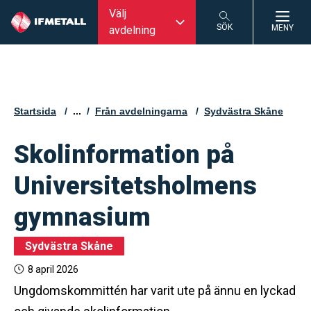
Välj
SÖK
MENY
avdelning
SÖK
Startsida
...
Från avdelningarna
Sydvästra Skåne
Skolinformation på
Universitetsholmens
gymnasium
Sydvästra Skåne
8 april 2026
Ungdomskommittén har varit ute på ännu en lyckad