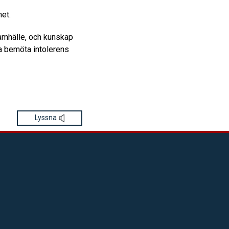
et.
amhälle, och kunskap
na bemöta intolerens
Lyssna