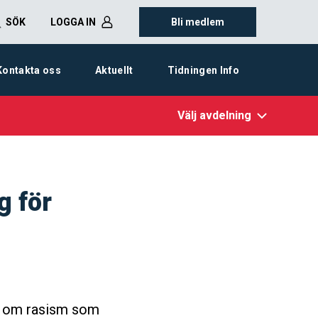
SÖK
LOGGA IN
Bli medlem
Kontakta oss
Aktuellt
Tidningen Info
Välj avdelning
g för
ng om rasism som