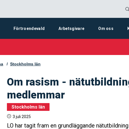
Förtroendevald
Arbetsgivare
Om oss
na
Stockholms län
Om rasism - nätutbildnin
medlemmar
Stockholms län
3 juli 2025
LO har tagit fram en grundläggande nätutbildni