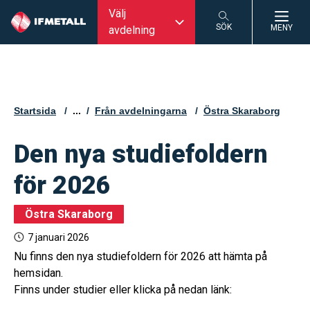
Välj
SÖK
MENY
avdelning
SÖK
Startsida
...
Från avdelningarna
Östra Skaraborg
Den nya studiefoldern
för 2026
Östra Skaraborg
7 januari 2026
Nu finns den nya studiefoldern för 2026 att hämta på
hemsidan.
Finns under studier eller klicka på nedan länk: