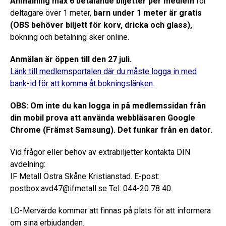
Anmälning max 6 betalande biljetter per medlem
för
deltagare över 1 meter,
barn under 1 meter är gratis
(OBS behöver biljett för korv, dricka och glass),
bokning och betalning sker online.
Anmälan är öppen till den 27 juli.
Länk till medlemsportalen där du måste logga in med
bank-id för att komma åt bokningslänken.
OBS: Om inte du kan logga in på medlemssidan från
din mobil prova att använda webbläsaren Google
Chrome (Främst Samsung). Det funkar från en dator.
Vid frågor eller behov av extrabiljetter kontakta DIN
avdelning:
IF Metall Östra Skåne Kristianstad. E-post:
postbox.avd47@ifmetall.se Tel: 044-20 78 40.
LO-Mervärde kommer att finnas på plats för att informera
om sina erbjudanden.