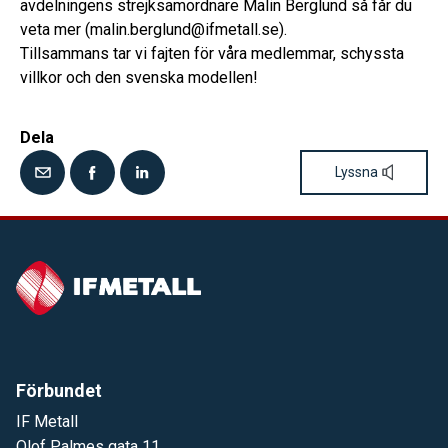
avdelningens strejksamordnare Malin Berglund så får du
veta mer (malin.berglund@ifmetall.se).
Tillsammans tar vi fajten för våra medlemmar, schyssta
villkor och den svenska modellen!
Dela
Lyssna
Förbundet
IF Metall
Olof Palmes gata 11