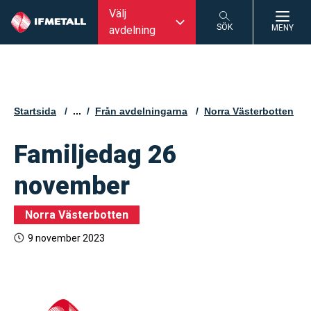
Välj
SÖK
MENY
avdelning
SÖK
Startsida
...
Från avdelningarna
Norra Västerbotten
Familjedag 26
november
Norra Västerbotten
9 november 2023