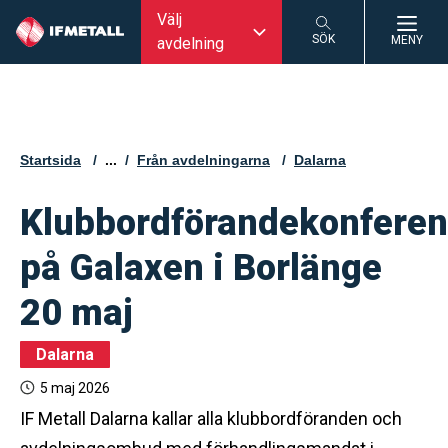
Välj
SÖK
MENY
avdelning
SÖK
Startsida
...
Från avdelningarna
Dalarna
Klubbordförandekonfere
på Galaxen i Borlänge
20 maj
Dalarna
5 maj 2026
IF Metall Dalarna kallar alla klubbordföranden och