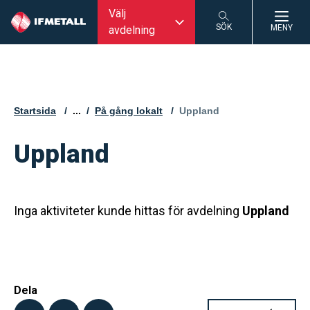
Välj
SÖK
MENY
avdelning
SÖK
Startsida
...
På gång lokalt
Aktuell sida:
Uppland
Uppland
Inga aktiviteter kunde hittas för avdelning
Uppland
Dela