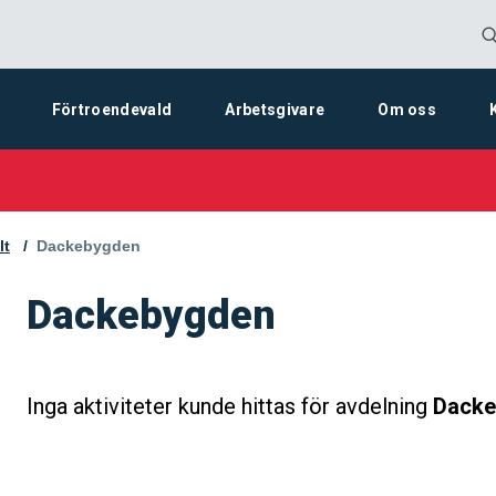
Förtroendevald
Arbetsgivare
Om oss
lt
Aktuell sida:
Dackebygden
Dackebygden
Inga aktiviteter kunde hittas för avdelning
Dacke