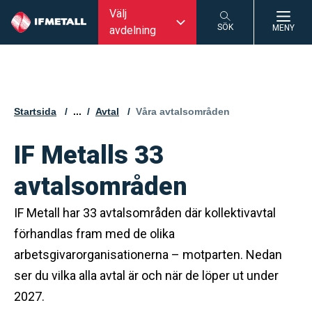
Välj
SÖK
MENY
avdelning
SÖK
Startsida
...
Avtal
Aktuell sida:
Våra avtalsområden
IF Metalls 33
avtalsområden
IF Metall har 33 avtalsområden där kollektivavtal
förhandlas fram med de olika
arbetsgivarorganisationerna – motparten. Nedan
ser du vilka alla avtal är och när de löper ut under
2027.