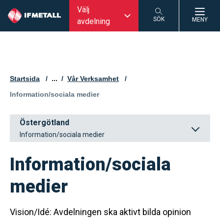
Välj
SÖK
MENY
avdelning
SÖK
Startsida
...
Vår Verksamhet
Aktuell sida:
Information/sociala medier
Östergötland
Information/sociala medier
Information/sociala
medier
Vision/Idé: Avdelningen ska aktivt bilda opinion