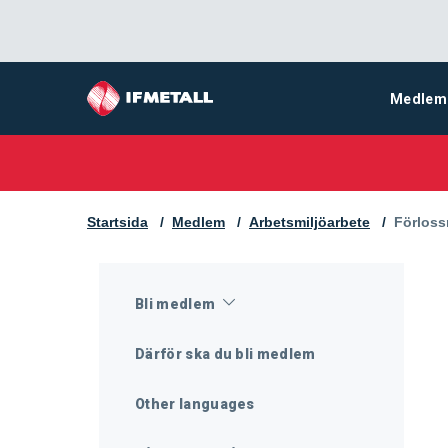
Medlem
Startsida
Medlem
Arbetsmiljöarbete
Aktuell 
Förloss
Bli medlem
Därför ska du bli medlem
Other languages