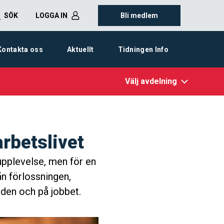
SÖK
LOGGA IN
Bli medlem
Kontakta oss
Aktuellt
Tidningen Info
Välj avdelning
rbetslivet
 upplevelse, men för en
ån förlossningen,
iden och på jobbet.