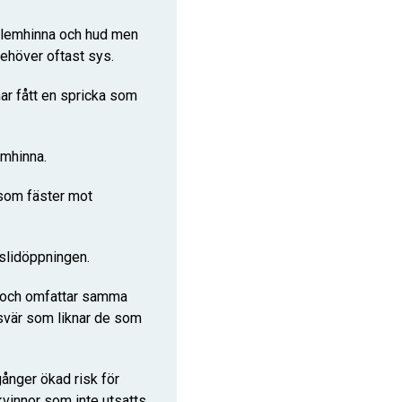
slemhinna och hud men
behöver oftast sys.
r fått en spricka som
lemhinna.
som fäster mot
 slidöppningen.
r och omfattar samma
esvär som liknar de som
ånger ökad risk för
vinnor som inte utsatts.