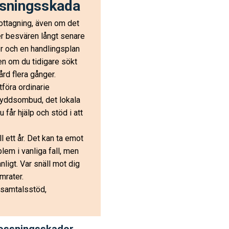
ssningsskada
mottagning, även om det
er besvären långt senare
njer och en handlingsplan
ven om du tidigare sökt
ård flera gånger.
tföra ordinarie
skyddsombud, det lokala
u får hjälp och stöd i att
 ett år. Det kan ta emot
lem i vanliga fall, men
nligt. Var snäll mot dig
mrater.
 samtalsstöd,
lossningsskador