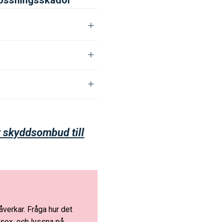
tt skyddsombud till
åverkar. Fråga hur det
 sex, och lyssna på