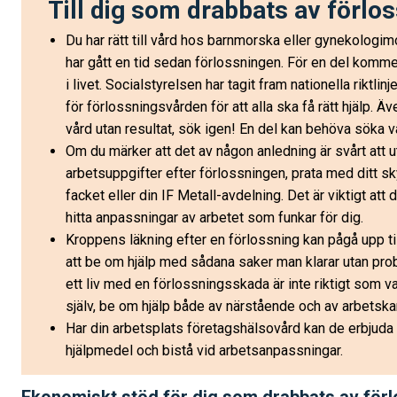
Till dig som drabbats av förlo
Du har rätt till vård hos barnmorska eller gynekologi
har gått en tid sedan förlossningen. För en del komm
i livet. Socialstyrelsen har tagit fram nationella riktli
för förlossningsvården för att alla ska få rätt hjälp. Ä
vård utan resultat, sök igen! En del kan behöva söka v
Om du märker att det av någon anledning är svårt att u
arbetsuppgifter efter förlossningen, prata med ditt 
facket eller din IF Metall-avdelning. Det är viktigt att d
hitta anpassningar av arbetet som funkar för dig.
Kroppens läkning efter en förlossning kan pågå upp till
att be om hjälp med sådana saker man klarar utan prob
ett liv med en förlossningsskada är inte riktigt som va
själv, be om hjälp både av närstående och av arbetska
Har din arbetsplats företagshälsovård kan de erbjuda
hjälpmedel och bistå vid arbetsanpassningar.
Ekonomiskt stöd för dig som drabbats av för