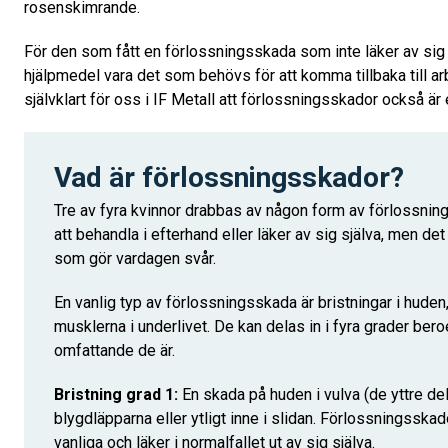
rosenskimrande.
För den som fått en förlossningsskada som inte läker av sig
hjälpmedel vara det som behövs för att komma tillbaka till ar
självklart för oss i IF Metall att förlossningsskador också är 
Vad är förlossningsskador?
Tre av fyra kvinnor drabbas av någon form av förlossning
att behandla i efterhand eller läker av sig själva, men de
som gör vardagen svår.
En vanlig typ av förlossningsskada är bristningar i huden
musklerna i underlivet. De kan delas in i fyra grader ber
omfattande de är.
Bristning grad 1:
En skada på huden i vulva (de yttre del
blygdläpparna eller ytligt inne i slidan. Förlossningsskado
vanliga och läker i normalfallet ut av sig själva.