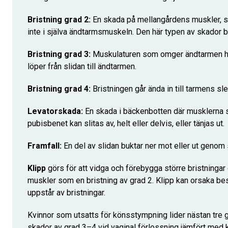
Bristning grad 2:
En skada på mellangårdens muskler, 
inte i själva ändtarmsmuskeln. Den här typen av skador 
Bristning grad 3:
Muskulaturen som omger ändtarmen ha
löper från slidan till ändtarmen.
Bristning grad 4:
Bristningen går ända in till tarmens s
Levatorskada:
En skada i bäckenbotten där musklerna 
pubisbenet kan slitas av, helt eller delvis, eller tänjas ut.
Framfall:
En del av slidan buktar ner mot eller ut genom
Klipp
görs för att vidga och förebygga större bristninga
muskler som en bristning av grad 2. Klipp kan orsaka b
uppstår av bristningar.
Kvinnor som utsatts för könsstympning lider nästan tre g
skador av grad 3–4 vid vaginal förlossning jämfört med k