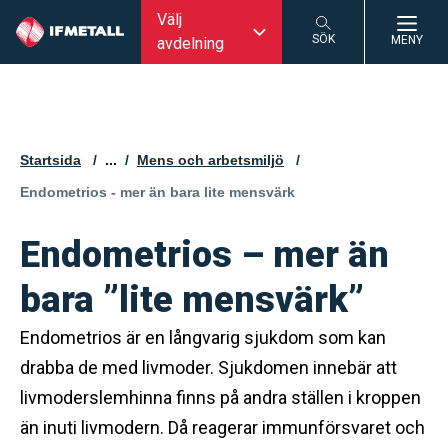
Välj
SÖK
MENY
avdelning
SÖK
Startsida
...
Mens och arbetsmiljö
Aktuell sida:
Endometrios - mer än bara lite mensvärk
Endometrios – mer än
bara ”lite mensvärk”
Endometrios är en långvarig sjukdom som kan
drabba de med livmoder. Sjukdomen innebär att
livmoderslemhinna finns på andra ställen i kroppen
än inuti livmodern. Då reagerar immunförsvaret och