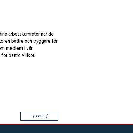
ina arbetskamrater när de
lkoren bättre och tryggare för
som medlem i vår
ör bättre villkor.
Lyssna