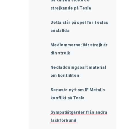
Så kan du stötta de
strejkande på Tesla
Detta står på spel för Teslas
anställda
Medlemmarna: Vår strejk är
din strejk
Nedladdningsbart material
om konflikten
Senaste nytt om IF Metalls
konflikt på Tesla
Sympatiåtgärder från andra
fackförbund