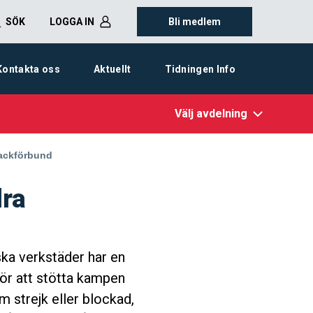
SÖK
LOGGA IN
Bli medlem
Kontakta oss
Aktuellt
Tidningen Info
Välj avdelning
fackförbund
dra
ka verkstäder har en
för att stötta kampen
m strejk eller blockad,