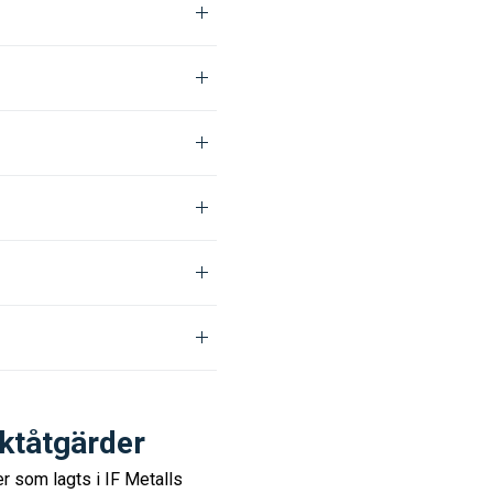
iktåtgärder
er som lagts i IF Metalls