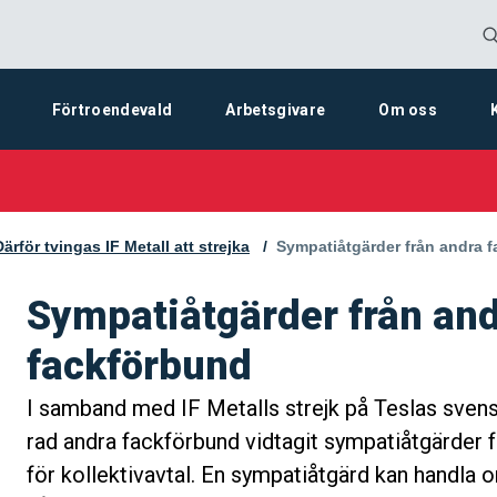
Förtroendevald
Arbetsgivare
Om oss
Därför tvingas IF Metall att strejka
Aktuell sida:
Sympatiåtgärder från andra 
Sympatiåtgärder från an
fackförbund
I samband med IF Metalls strejk på Teslas svens
rad andra fackförbund vidtagit sympatiåtgärder 
för kollektivavtal. En sympatiåtgärd kan handla o