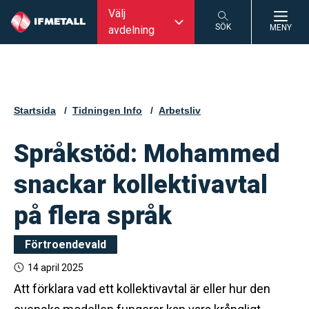
Välj
SÖK
MENY
avdelning
SÖK
Startsida
Tidningen Info
Arbetsliv
Språkstöd: Mohammed
snackar kollektivavtal
på flera språk
Förtroendevald
14 april 2025
Att förklara vad ett kollektivavtal är eller hur den