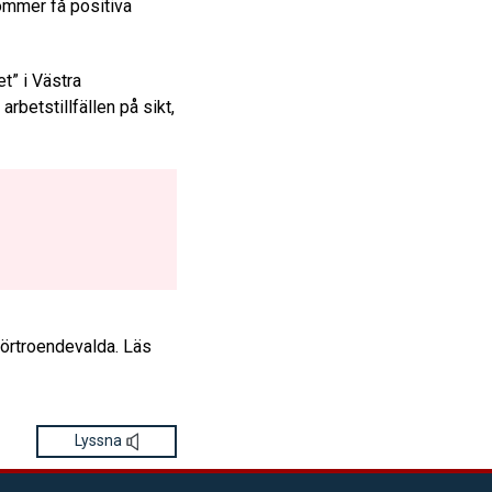
ommer få positiva
et” i Västra
rbetstillfällen på sikt,
förtroendevalda. Läs
Lyssna