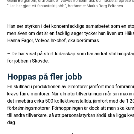
Glenn Bergström, ordförande i Volvos koncernfack och fackets representa
”Han har gjort ett fantastiskt jobb”, berömmer Marko Borg Peltonen.
Han ser styrkan i det koncernfackliga samarbetet som en sto
men även om det är en facklig seger tycker han även att Hå
Hanna Fager, Volvos hr-chef, ska berömmas.
– De har visat på stort ledarskap som har ändrat ställningst
för jobben i Skövde.
Hoppas på fler jobb
En skillnad i produktionen av elmotorer jämfört med förbränn
krävs färre montörer. När elmotortillverkningen når sin maxi
det innebära cirka 500 kollektivanställda, jämfört med de 1 20
förbränningsmotorer. Förhoppningen är dock att man ska kun
till andra tillverkare, så att personalstyrkan ändå ska ligga 
dag.