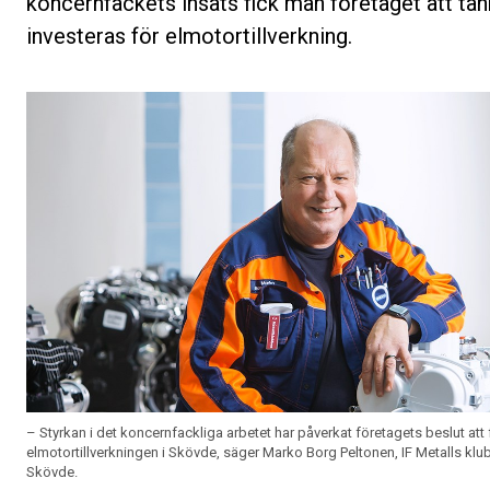
koncernfackets insats fick man företaget att tä
investeras för elmotortillverkning.
– Styrkan i det koncernfackliga arbetet har påverkat företagets beslut att
elmotortillverkningen i Skövde, säger Marko Borg Peltonen, IF Metalls kl
Skövde.