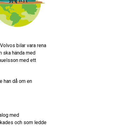
Volvos bilar vara rena
som ska hända med
muelsson med ett
kte han då om en
ialog med
yckades och som ledde