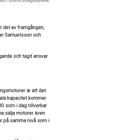
nt i Volvos bolagsstyrelse.
r del av framgången,
kan Samuelsson och
agande och tagit ansvar
ingsmotorer är att det
mala kapacitet kommer
0 som i dag tillverkar
na sälja motorer även
kvar på samma nivå som i