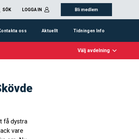
SÖK
LOGGA IN
Bli medlem
Kontakta oss
Aktuellt
Tidningen Info
Välj avdelning
Skövde
t få dystra
tack vare