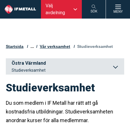
Välj
SÖK
MENY
avdelning
SÖK
Startsida
...
Vår verksamhet
Aktuell sida:
Studieverksamhet
Östra Värmland
Studieverksamhet
Studieverksamhet
Du som medlem i IF Metall har rätt att gå
kostnadsfria utbildningar. Studieverksamheten
anordnar kurser för alla medlemmar.