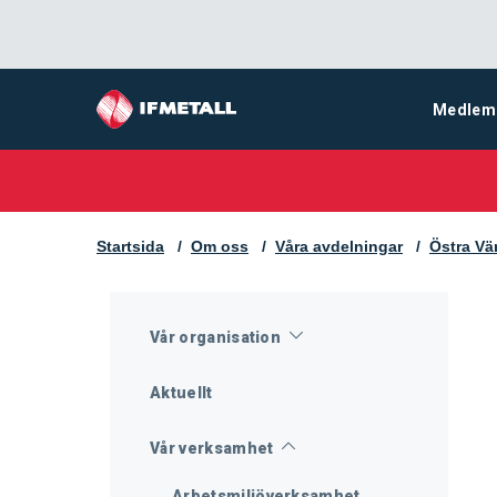
Medlem
Startsida
Om oss
Våra avdelningar
Östra Vä
Vår organisation
Aktuellt
Vår verksamhet
Arbetsmiljöverksamhet