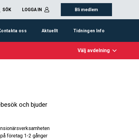
SÖK
LOGGA IN
Bli medlem
Kontakta oss
Aktuellt
Tidningen Info
Välj avdelning
ebesök och bjuder
s pensionärsverksamheten
på företag 1-2 gånger