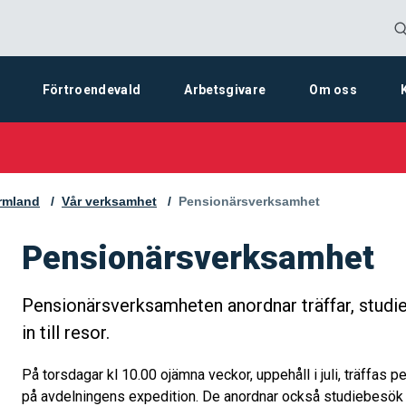
Förtroendevald
Arbetsgivare
Om oss
rmland
Vår verksamhet
Aktuell sida:
Pensionärsverksamhet
Pensionärsverksamhet
Pensionärsverksamheten anordnar träffar, studi
in till resor.
På torsdagar kl 10.00 ojämna veckor, uppehåll i juli, träffa
på avdelningens expedition. De anordnar också studiebesök 