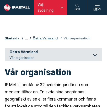
Välj
SÖK
MENY
avdelning
SÖK
Startsida
...
Östra Värmland
Aktuell sida:
Vår organisation
Östra Värmland
Vår organisation
Vår organisation
IF Metall består av 32 avdelningar där du som
medlem tillhör en. En avdelning begränsas
geografiskt av en eller flera kommuner och finns
för att lokalt ge stöd till den fackliga verksamheten.