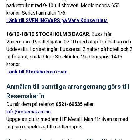
parkettbiljett rad 9-10 till showen. Medlemspris 650
kronor. Senast anmälan 1/6.
Länk till SVEN INGVARS på Vara Konserthus
16/10-18/10 STOCKHOLM 3 DAGAR.
Buss från
Vänersborg Parallellgatan 07.10 med stop Trollhättan och
Uddevalla. I priset ingår: Bussresa, 2 nätter på hotell och 2
st frukost, guidad tur i Stockholm. Medlemspris 1495
kronor.
Länk till Stockholmsresan.
Anmälan till samtliga arrangemang görs till
Resemakar´n
Du når dem på telefon
0521-69535
eller
info@resemakarn.nu
Uppge att du är medlem i IF Metall. Man får även ta med
sig sin respektive till medlemspris.