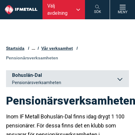
Välj
SÖK
MENY
avdelning
SÖK
Startsida
...
Vår verksamhet
Aktuell sida:
Pensionärsverksamheten
Bohuslän-Dal
Pensionärsverksamheten
Pensionärsverksamhete
Inom IF Metall Bohuslän-Dal finns idag drygt 1 100
pensionärer. För dessa finns det en klubb som
ansvarar för pensionärsverksamheten i