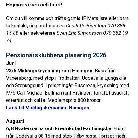
Hoppas vi ses och hörs!
Om du vill komma och träffa gamla IF Metallare eller bara
ta kontakt, ring ordföranden
Charlotte Bjurstöm 070 388
15 88
eller sekreterare
Sven-Erik Simonsson 070 352 19
74
.
Pensionärsklubbens planering 2026
Juni
23/6 Middagskryssning runt Hisingen.
Buss från
Vänersborg, med stop i Trollhättan, Uddevalla Ljungskile
och Stenungsund. I priset ingår: Bussresa, kryssning med
M/S Carl Michael Bellman runt Hisingen, förrätt, huvudrätt,
efterrätt och kaffe. Medlemspris 800 kronor.
Länk till Middagskryssning Hisingen
Augusti
6/8 Hvaleröarna och Fredrikstad Fästningsby
. Buss
från Uddevalla 08.15 med stop Håby rasta. I priset ingår: