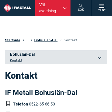
Välj
SÖK
MENY
avdelning
SÖK
Startsida
...
Bohuslän-Dal
Aktuell sida:
Kontakt
Bohuslän-Dal
Kontakt
Kontakt
IF Metall Bohuslän-Dal
Telefon
0522-65 66 50