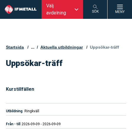
Välj
SÖK
MENY
avdelning
SÖK
Startsida
...
Aktuella utbildningar
Aktuell sida:
Uppsökar-träff
Uppsökar-träff
Kurstillfällen
Ringkväll
2026-09-09 - 2026-09-09