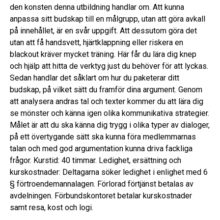
den konsten denna utbildning handlar om. Att kunna
anpassa sitt budskap till en målgrupp, utan att göra avkall
på innehållet, är en svår uppgift. Att dessutom göra det
utan att få handsvett, hjärtklappning eller riskera en
blackout kräver mycket träning. Här får du lära dig knep
och hjälp att hitta de verktyg just du behöver för att lyckas.
Sedan handlar det såklart om hur du paketerar ditt
budskap, på vilket sätt du framför dina argument. Genom
att analysera andras tal och texter kommer du att lära dig
se mönster och känna igen olika kommunikativa strategier.
Målet är att du ska känna dig trygg i olika typer av dialoger,
på ett övertygande sätt ska kunna föra medlemmarnas
talan och med god argumentation kunna driva fackliga
frågor. Kurstid: 40 timmar. Ledighet, ersättning och
kurskostnader: Deltagarna söker ledighet i enlighet med 6
§ förtroendemannalagen. Förlorad förtjänst betalas av
avdelningen. Förbundskontoret betalar kurskostnader
samt resa, kost och logi.