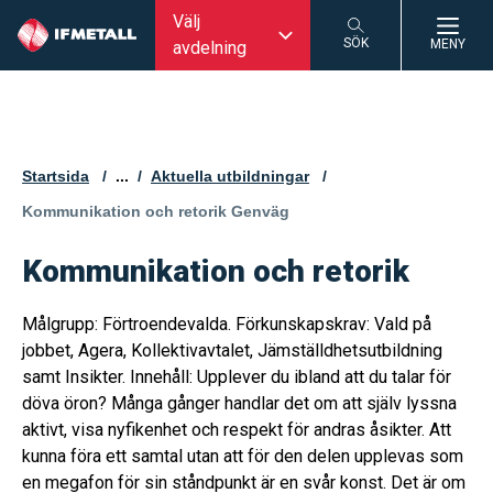
Välj
SÖK
MENY
avdelning
SÖK
Startsida
...
Aktuella utbildningar
Aktuell sida:
Kommunikation och retorik Genväg
Kommunikation och retorik
Målgrupp: Förtroendevalda. Förkunskapskrav: Vald på
jobbet, Agera, Kollektivavtalet, Jämställdhetsutbildning
samt Insikter. Innehåll: Upplever du ibland att du talar för
döva öron? Många gånger handlar det om att själv lyssna
aktivt, visa nyfikenhet och respekt för andras åsikter. Att
kunna föra ett samtal utan att för den delen upplevas som
en megafon för sin ståndpunkt är en svår konst. Det är om