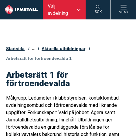
Välj
SÖK
MENY
avdelning
SÖK
Startsida
...
Aktuella utbildningar
Aktuell sida:
Arbetsrätt för förtroendevalda 1
Arbetsrätt 1 för
förtroendevalda
Målgrupp: Ledamöter i klubbstyrelsen, kontaktombud,
avdelningsombud och förtroendevalda med liknande
uppgifter. Förkunskaper: Vald på jobbet, Agera samt
Jämställdhetsutbildning. Innehåll: Utbildningen ger
förtroendevalda en grundläggande förståelse för
kollektivavtalets bakgrund, historia och funktion, samt