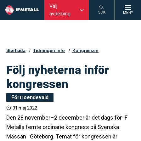
Välj
SÖK
MENY
avdelning
SÖK
Startsida
Tidningen Info
Kongressen
Följ nyheterna inför
kongressen
Förtroendevald
31 maj 2022
Den 28 november–2 december är det dags för IF
Metalls femte ordinarie kongress på Svenska
Mässan i Göteborg. Temat för kongressen är