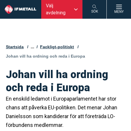
Välj
SÖK
MENY
avdelning
SÖK
Startsida
...
Fackligt-politiskt
Aktuell sida:
Johan vill ha ordning och reda i Europa
Johan vill ha ordning
och reda i Europa
En enskild ledamot i Europaparlamentet har stor
chans att påverka EU-politiken. Det menar Johan
Danielsson som kandiderar för att företräda LO-
förbundens medlemmar.