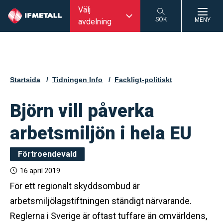
Välj
SÖK
MENY
avdelning
SÖK
Startsida
Tidningen Info
Fackligt-politiskt
Björn vill påverka
arbetsmiljön i hela EU
Förtroendevald
16 april 2019
För ett regionalt skyddsombud är
arbetsmiljölagstiftningen ständigt närvarande.
Reglerna i Sverige är oftast tuffare än omvärldens,