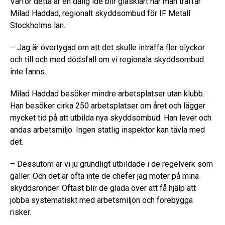
Varför detta är en dålig idé blir glasklart när man träffar
Milad Haddad, regionalt skyddsombud för IF Metall
Stockholms län.
– Jag är övertygad om att det skulle inträffa fler olyckor
och till och med dödsfall om vi regionala skyddsombud
inte fanns.
Milad Haddad besöker mindre arbetsplatser utan klubb.
Han besöker cirka 250 arbetsplatser om året och lägger
mycket tid på att utbilda nya skyddsombud. Han lever och
andas arbetsmiljö. Ingen statlig inspektör kan tävla med
det.
– Dessutom är vi ju grundligt utbildade i de regelverk som
gäller. Och det är ofta inte de chefer jag möter på mina
skyddsronder. Oftast blir de glada över att få hjälp att
jobba systematiskt med arbetsmiljön och förebygga
risker.