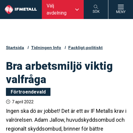
Välj
SÖK
MENY
avdelning
SÖK
Startsida
Tidningen Info
Fackligt-politiskt
Bra arbetsmiljö viktig
valfråga
Förtroendevald
7 april 2022
Ingen ska dö av jobbet! Det är ett av IF Metalls krav i
valrörelsen. Adam Jallow, huvudskyddsombud och
regionalt skyddsombud, brinner för bättre