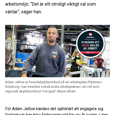
arbetsmiljö. ”Det är ett otroligt viktigt val som
väntar”, säger han.
Adam Jallow är huvudskyddsombud på sin arbetsplats Plasman i
Göteborg. Han besöker också andra arbetsplatser i sin roll som
regionalt skyddsombud.
Fotograf: Marie Ullnert
För Adam Jallow kändes det självklart att engagera sig
fackligt när han blev förtroendevald för sju år sedan. I dag