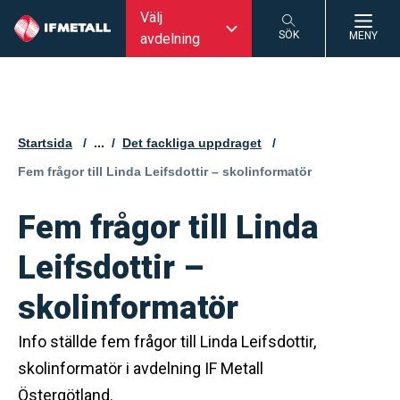
Välj
SÖK
MENY
avdelning
SÖK
Startsida
...
Det fackliga uppdraget
Aktuell sida:
Fem frågor till Linda Leifsdottir – skolinformatör
Fem frågor till Linda
Leifsdottir –
skolinformatör
Info ställde fem frågor till Linda Leifsdottir,
skolinformatör i avdelning IF Metall
Östergötland.