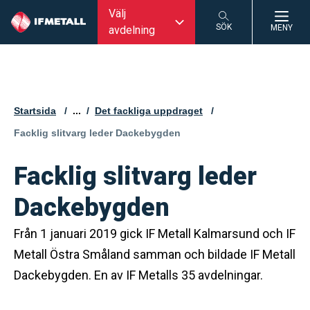
Välj
SÖK
MENY
avdelning
SÖK
Startsida
...
Det fackliga uppdraget
Aktuell sida:
Facklig slitvarg leder Dackebygden
Facklig slitvarg leder
Dackebygden
Från 1 januari 2019 gick IF Metall Kalmarsund och IF
Metall Östra Småland samman och bildade IF Metall
Dackebygden. En av IF Metalls 35 avdelningar.