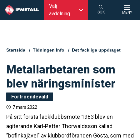
Välj
SÖK
MENY
avdelning
SÖK
Startsida
Tidningen Info
Det fackliga uppdraget
Metallarbetaren som
blev näringsminister
Förtroendevald
7 mars 2022
På sitt första fackklubbsmöte 1983 blev en
agiterande Karl-Petter Thorwaldsson kallad
”bofinkajävel” av klubbordföranden Gösta, som med