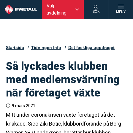
Välj
SÖK
MENY
avdelning
SÖK
Startsida
Tidningen Info
Det fackliga uppdraget
Så lyckades klubben
med medlemsvärvning
när företaget växte
9 mars 2021
Mitt under coronakrisen växte företaget så det
knakade. Sico Ziki Botic, klubbordförande på Borg
Warner AB i Landskrona, berättar hur klubben