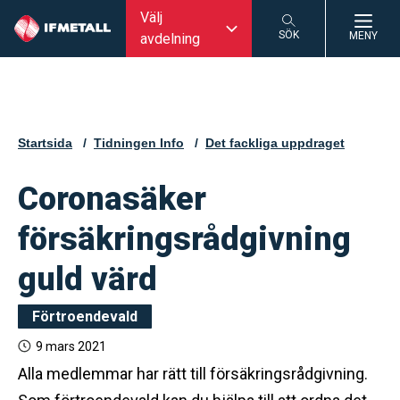
Välj
SÖK
MENY
avdelning
SÖK
Startsida
Tidningen Info
Det fackliga uppdraget
Coronasäker
försäkringsrådgivning
guld värd
Förtroendevald
9 mars 2021
Alla medlemmar har rätt till försäkringsrådgivning.