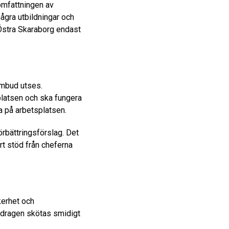
omfattningen av
några utbildningar och
 Östra Skaraborg endast
ombud utses.
latsen och ska fungera
 på arbetsplatsen.
örbättringsförslag. Det
rt stöd från cheferna
kerhet och
ppdragen skötas smidigt