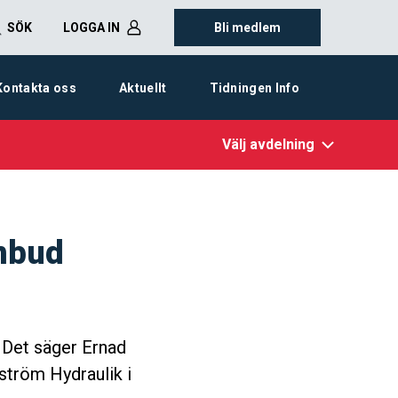
SÖK
LOGGA IN
Bli medlem
Kontakta oss
Aktuellt
Tidningen Info
Välj avdelning
mbud
” Det säger Ernad
ström Hydraulik i