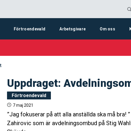
Förtroendevald
Arbetsgivare
Om oss
t
Uppdraget: Avdelningso
Förtroendevald
7 maj 2021
”Jag fokuserar på att alla anställda ska må bra! 
Zahirovic som är avdelningsombud på Stig Wahl